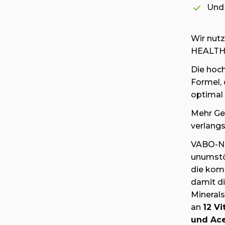
Und 
Wir nutz
HEALTH
Die hoc
Formel,
optimal 
Mehr Ge
verlang
VABO-N 
unumstöß
die kom
damit di
Minerals
an
12 V
und Ace