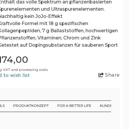
Enthält das volle Spektrum an pflanzenbasierten
Spurenelementen und Ultraspurenelementen.
Nachhaltig kein JoJo-Effekt
Kraftvolle Formel mit 18 g spezifischen
Kollagenpeptiden, 7 g Ballaststoffen, hochwertigen
Pflanzenstoffen, Vitaminen, Chrom und Zink
Getestet auf Dopingsubstanzen für sauberen Sport
174,00
g VAT and processing costs
Share
 to wish list
ILS
PRODUKTKONZEPT
FOR A BETTER LIFE
KUNDENSTIMM