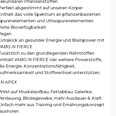
sekundären Pflanzenstoffen
Perfekt abgestimmt auf unseren Körper
Enthält das volle Spektrum an pflanzenbasierten
Spurenelementen und Ultraspurenelementen.
Hohe Bioverfügbarkeit
Vegan
Extrakick an gesunder Energie und Brainpower mit
VABO-N FIERCE
Zusätzlich zu den grundlegenden Nährstoffen
enthält VABO-N FIERCE vier weitere Powerstoffe,
die Energie, Konzentrationsfähigkeit,
Aufmerksamkeit und Stoffwechsel unterstützen.
-N APEX
Wirkt auf Muskelaufbau, Fettabbau, Gelenke,
Verdauung, Bindegewebe, mehr Ausdauer & Kraft
Einfach mehr aus Training und Ernährungskonzept
rausholen