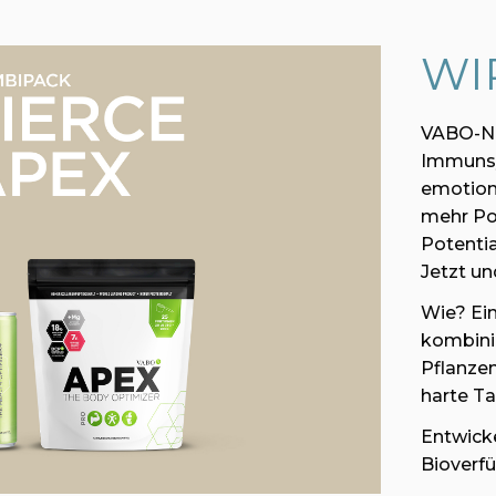
WI
VABO-N 
Immunsy
emotiona
mehr Pow
Potentia
Jetzt un
Wie? Ei
kombini
Pflanzen
harte Ta
Entwicke
Bioverfü