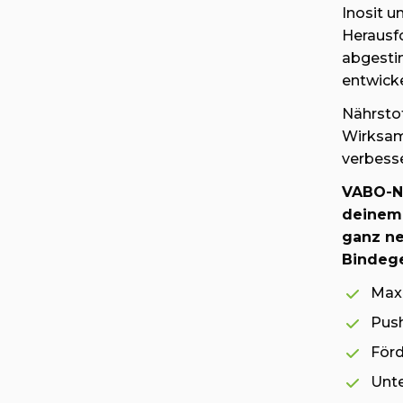
Inosit u
Herausfo
abgesti
entwicke
Nährstof
Wirksam
verbesse
VABO-N 
deinem 
ganz n
Bindeg
Maxi
Pus
Förd
Unte