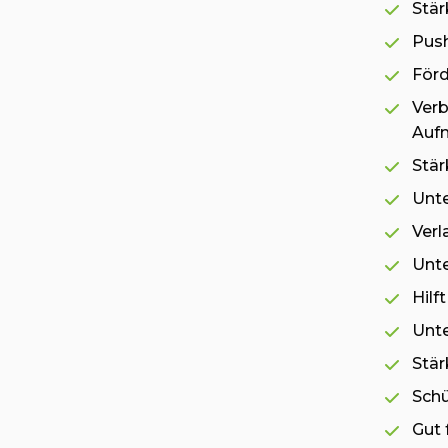
Stä
Push
Förd
Verb
Auf
Stär
Unte
Verl
Unte
Hilf
Unte
Stär
Schü
Gut 