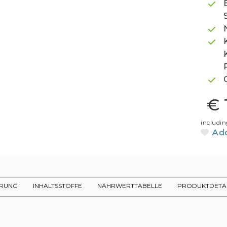
€ 
includin
Add
ERUNG
INHALTSSTOFFE
NÄHRWERTTABELLE
PRODUKTDETA