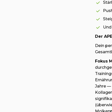
Stär
Push
Stei
Und 
Der AP
Dein per
Gesamtk
Fokus M
durchgef
Training
Ernähru
Jahre —
Kollage
signifik
(überwi
Molkenp