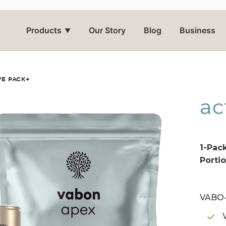
Products
Our Story
Blog
Business
▼
VE PACK+
ac
1-Pac
Porti
VABO-