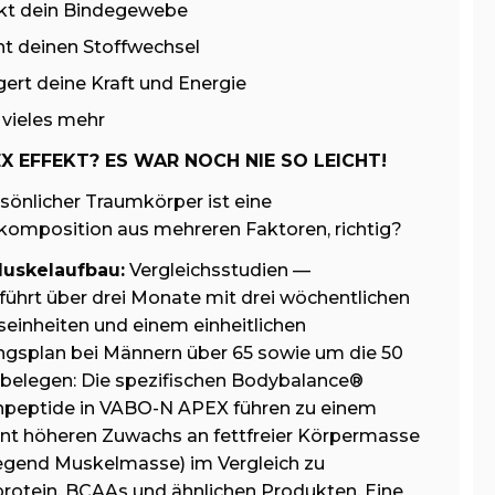
kt dein Bindegewebe
t deinen Stoffwechsel
gert deine Kraft und Energie
vieles mehr
EX EFFEKT? ES WAR NOCH NIE SO LEICHT!
sönlicher Traumkörper ist eine
omposition aus mehreren Faktoren, richtig?
uskelaufbau:
Vergleichsstudien —
ührt über drei Monate mit drei wöchentlichen
seinheiten und einem einheitlichen
ngsplan bei Männern über 65 sowie um die 50
 belegen: Die spezifischen Bodybalance®
npeptide in VABO-N APEX führen zu einem
ant höheren Zuwachs an fettfreier Körpermasse
egend Muskelmasse) im Vergleich zu
rotein, BCAAs und ähnlichen Produkten. Eine