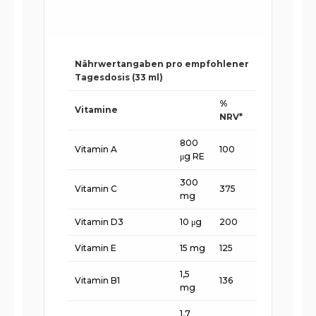
Nährwertangaben pro empfohlener
Tagesdosis (33 ml)
%
Vitamine
NRV*
800
Vitamin A
100
μg RE
300
Vitamin C
375
mg
Vitamin D3
10 μg
200
Vitamin E
15 mg
125
1,5
Vitamin B1
136
mg
1,7