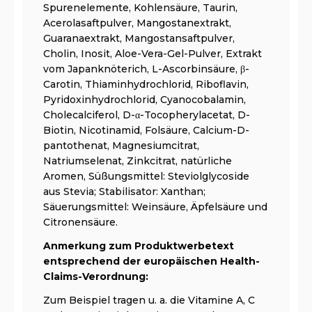
Spurenelemente, Kohlensäure, Taurin,
Acerolasaftpulver, Mangostanextrakt,
Guaranaextrakt, Mangostansaftpulver,
Cholin, Inosit, Aloe-Vera-Gel-Pulver, Extrakt
vom Japanknöterich, L-Ascorbinsäure, β-
Carotin, Thiaminhydrochlorid, Riboflavin,
Pyridoxinhydrochlorid, Cyanocobalamin,
Cholecalciferol, D-α-Tocopherylacetat, D-
Biotin, Nicotinamid, Folsäure, Calcium-D-
pantothenat, Magnesiumcitrat,
Natriumselenat, Zinkcitrat, natürliche
Aromen, Süßungsmittel: Steviolglycoside
aus Stevia; Stabilisator: Xanthan;
Säuerungsmittel: Weinsäure, Äpfelsäure und
Citronensäure.
Anmerkung zum Produktwerbetext
entsprechend der europäischen Health-
Claims-Verordnung:
Zum Beispiel tragen u. a. die Vitamine A, C