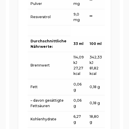
**
Pulver
mg
9,0
Resveratrol
**
mg
Durchschnittliche
33 ml
100 ml
Nährwerte:
114,09
342,33
kJ
kJ
Brennwert
27,27
81,82
kcal
kcal
0,06
Fett
0,18 g
g
– davon gesättigte
0,06
0,18 g
Fettsäuren
g
6,27
18,80
Kohlenhydrate
g
g