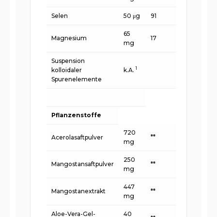
Selen
50 μg
91
65
Magnesium
17
mg
Suspension
1
kolloidaler
k.A.
Spurenelemente
Pflanzenstoffe
720
**
Acerolasaftpulver
mg
250
Mangostansaftpulver
**
mg
447
Mangostanextrakt
**
mg
Aloe-Vera-Gel-
40