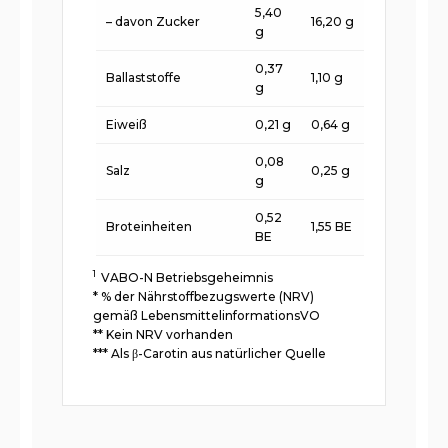
5,40
– davon Zucker
16,20 g
g
0,37
Ballaststoffe
1,10 g
g
Eiweiß
0,21 g
0,64 g
0,08
Salz
0,25 g
g
0,52
Broteinheiten
1,55 BE
BE
1
VABO-N Betriebsgeheimnis
* % der Nährstoffbezugswerte (NRV)
gemäß LebensmittelinformationsVO
** Kein NRV vorhanden
*** Als β-Carotin aus natürlicher Quelle