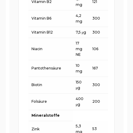
Vitamin B2
121
mg
4,2
Vitamin B6
300
mg
Vitamin B12
7,5 μg
300
17
Niacin
mg
106
NE
10
Pantothensäure
167
mg
150
Biotin
300
μg
400
Folsäure
200
μg
Mineralstoffe
5,3
53
Zink
mg